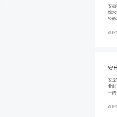
安徽
馏水
经验
设备
安
安丘
业制
干的
设备