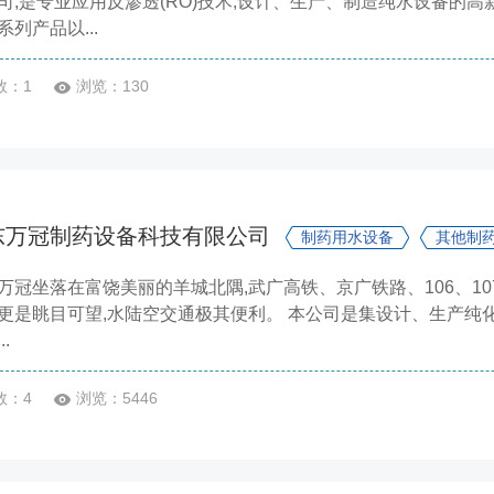
司,是专业应用反渗透(RO)技术,设计、生产、制造纯水设备的
系列产品以...
数：1
浏览：130
东万冠制药设备科技有限公司
制药用水设备
其他制
万冠坐落在富饶美丽的羊城北隅,武广高铁、京广铁路、106、10
更是眺目可望,水陆空交通极其便利。 本公司是集设计、生产纯
..
数：4
浏览：5446