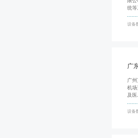
限公
统等
设备
广
广州
机场
及医.
设备