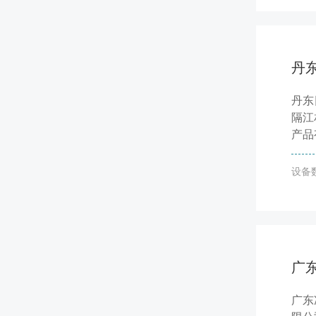
丹
丹东
隔江
产品
设备
广
广东